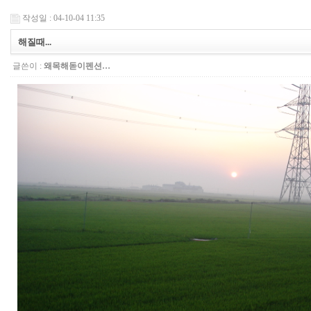
작성일 : 04-10-04 11:35
해질때...
글쓴이 :
왜목해돋이펜션…