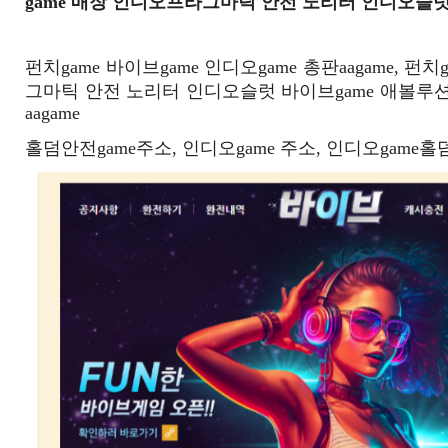
game 매장 인디오프라그마틱 안전 노리터 인디오슬럿
펀치game 바이브game 인디오game 총판aagame, 펀
그마틱 안전 노리터 인디오슬럿 바이브game 애볼루션 
aagame
홀덤안전game주소, 인디오game 주소, 인디오game홀