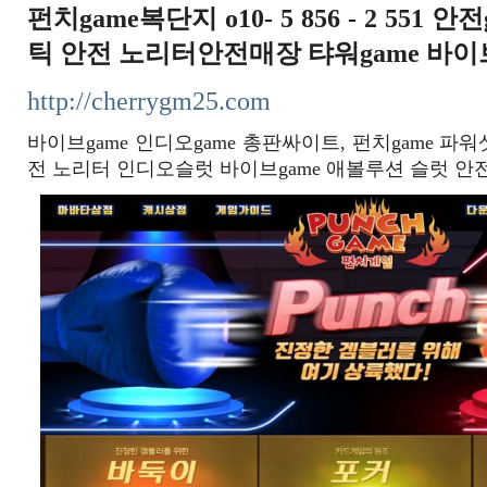
펀치game복단지 o10- 5 856 - 2 55
틱 안전 노리터안전매장 탸워game 바이
http://cherrygm25.com
바이브game 인디오game 총판싸이트, 펀치game 파워
전 노리터 인디오슬럿 바이브game 애볼루션 슬럿 안