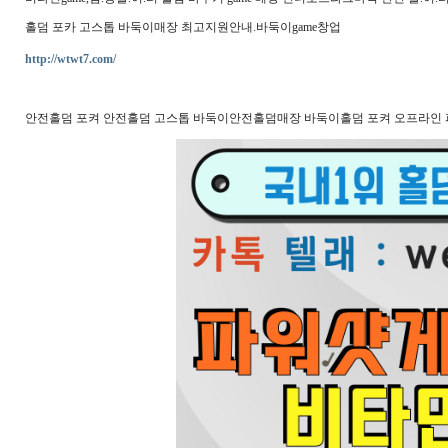
홀덤 포카 고스톱 바둑이매장 최고지원안내.바둑이game창업
http://wtwt7.com/
안전홀덤 포켜 안전홀덤 고스톱 바둑이안전홀덤매장 바둑이홀덤 포켜 오프라인 파워