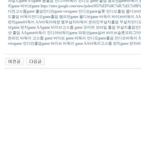
와일드game
AAgame
웹홀덤 인디아바둑이
인디오 game 홀덤
챔피언game바둑이
치game
바이브game
https://sites.google.com/view/pshot365/%ED%8C%8C
디언고스톱game
홀덤인디안game
vivegame
인디오game슬롯
인디오홀덤
몰디브바
드홀덤
바둑이인디오game홀덤
챔피언game
몰디브game 바둑이
바이브바둑이
AA
펀치game바둑이
AA바둑이매장
웹무설치바둑이
온라인무설치홀덤
무설치인디
브game
펀치game
AAgame
바이브고스톱 game
오마하 모바일 홀덤
무설치홀덤인디
샷 홀덤
AAgame바둑이
인디어바둑이game
파워샷game실버
바이브슬롯프라그마틱
온라인 바둑이 고스톱 game
바이브 game 바둑이
인디오game홀덤
인디오바둑이
A
vivegame
인디안홀덤game
바이브 바둑이 game
AA바둑이고스톱
펀치game
펀치바