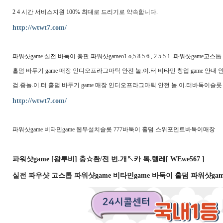
2 4 시간 서비스지원 100% 최대로 드리기로 약속합니다.
http://wtwt7.com/
파워샷game 실전 바둑이 총판 파워샷gameo1 o,5 8 5 6 , 2 5 5 1 파워샷game고스톱
홀덤 바두기 game 매장 인디오프라그마틱 안전 놀.이.터 비타민 창업 game 안
검.증놀.이.터 홀덤 바두기 game 매장 인디오프라그마틱 안전 놀.이.터바둑이슬롯 
http://wtwt7.com/
파워샷game 비타민game 웹무설치슬롯 777바둑이 홀덤 스위포인트바둑이매장
파워샷game [왕루비] 충☆환/전 번.개↖카 톡.텔레[ WEwe567 ]
실전 파우샷 고스톱 파워샷game 비타민game 바둑이 홀덤 파워샷ga