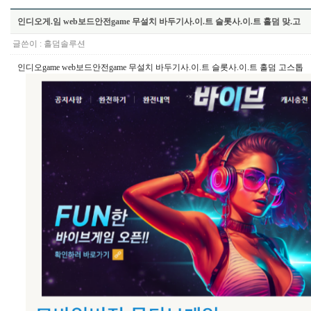
인디오게.임 web보드안전game 무설치 바두기사.이.트 슬롯사.이.트 홀덤 맞.고
글쓴이 :
홀덤솔루션
인디오game web보드안전game 무설치 바두기사.이.트 슬롯사.이.트 홀덤 고스톱