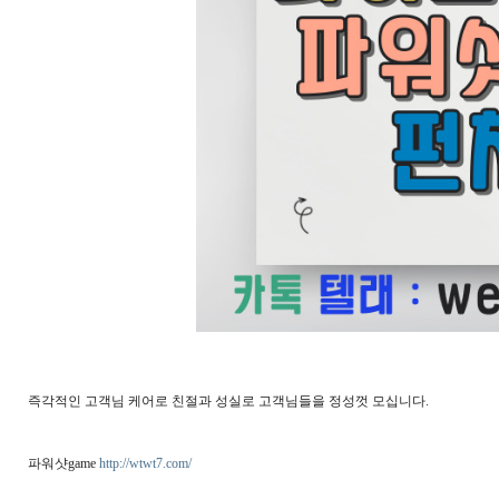
즉각적인 고객님 케어로 친절과 성실로 고객님들을 정성껏 모십니다.
파워샷game
http://wtwt7.com/