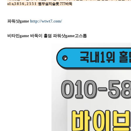
o1 o,5 8 5 6 , 2 5 5 1 웹무설치슬롯 777바둑
파워샷game
http://wtwt7.com/
비타민game 바둑이 홀덤 파워샷game고스톱