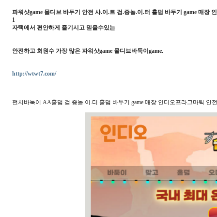
파워샷game 몰디브 바두기 안전 사.이.트 검.증놀.이.터 홀덤 바두기 game 매장 인디
1
자택에서 편안하게 즐기시고 믿을수있는
안전하고 회원수 가장 많은 파워샷game 몰디브바둑이game.
http://wtwt7.com/
펀치바둑이 AA홀덤 검.증놀.이.터 홀덤 바두기 game 매장 인디오프라그마틱 안전